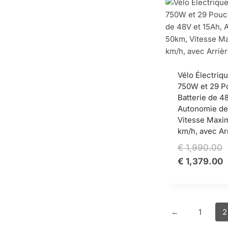
Vélo Électriq
750W et 29 P
Batterie de 4
Autonomie de
Vitesse Maxi
km/h, avec Ar
O
€
1,990.00
p
C
€
1,379.00
w
p
€
i
€
←
1
2