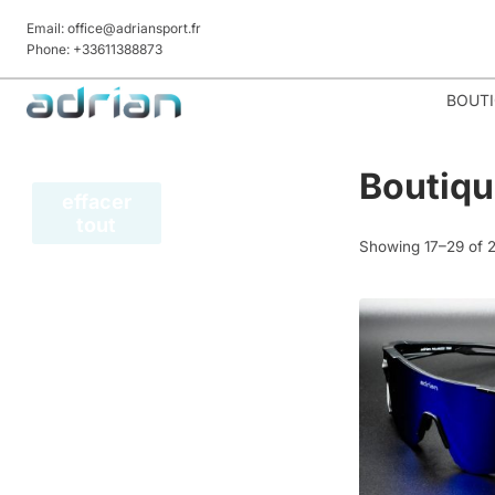
Skip
Email: office@adriansport.fr
to
Phone: +33611388873
content
BOUT
Boutiq
effacer
tout
Showing 17–29 of 2