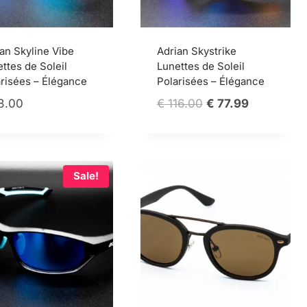
an Skyline Vibe
Adrian Skystrike
ttes de Soleil
Lunettes de Soleil
risées – Élégance
Polarisées – Élégance
Original
Current
8.00
€
116.00
€
77.99
price
price
was:
is:
€ 116.00.
€ 77.99.
Sale!