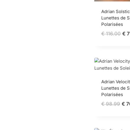
Adrian Solsti
Lunettes de S
Polarisées
Ori
€
116.00
€
7
pri
wa
€ 1
Adrian Veloci
Lunettes de S
Polarisées
Ori
€
98.99
€
7
pri
was
€ 9