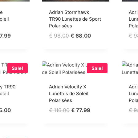
ce
Adrian Stormhawk
Adr
oleil
TR90 Lunettes de Sport
Lune
Polarisées
Pol
ginal
Current
Original
Current
7.99
€
98.00
€
68.00
€
9
ce
price
price
price
s:
is:
was:
is:
16.00.
€ 77.99.
€ 98.00.
€ 68.00.
Sale!
Sale!
ty TR90
Adrian Velocity X
Adr
oleil
Lunettes de Soleil
Lune
Polarisées
Pol
ginal
Current
Original
Current
6.00
€
116.00
€
77.99
€
9
ce
price
price
price
:
is:
was:
is:
8.99.
€ 76.00.
€ 116.00.
€ 77.99.