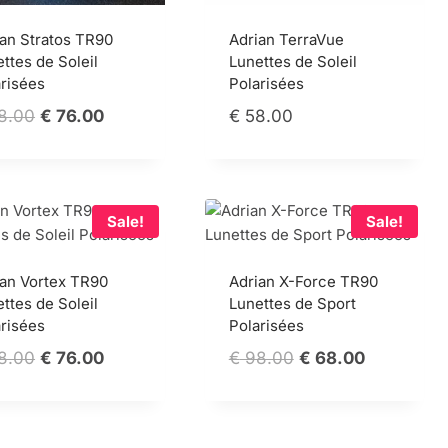
ian Stratos TR90
Adrian TerraVue
ttes de Soleil
Lunettes de Soleil
arisées
Polarisées
Original
Current
8.00
€
76.00
€
58.00
price
price
was:
is:
€ 98.00.
€ 76.00.
Sale!
Sale!
ian Vortex TR90
Adrian X-Force TR90
ttes de Soleil
Lunettes de Sport
arisées
Polarisées
Original
Current
Original
Current
8.00
€
76.00
€
98.00
€
68.00
price
price
price
price
was:
is:
was:
is:
€ 98.00.
€ 76.00.
€ 98.00.
€ 68.00.