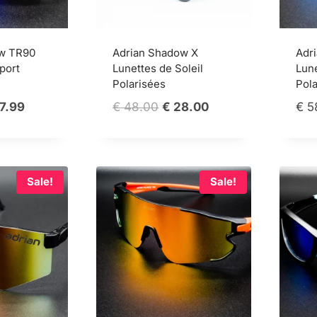
ow TR90
Adrian Shadow X
Adri
port
Lunettes de Soleil
Lune
Polarisées
Pola
ginal
Current
Original
Current
7.99
€
48.00
€
28.00
€
5
ce
price
price
price
s:
is:
was:
is:
29.01.
€ 77.99.
€ 48.00.
€ 28.00.
Sale!
Sale!