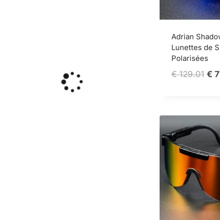
Adrian Shad
Lunettes de S
Polarisées
Ori
€
129.01
€
7
pri
wa
€ 1