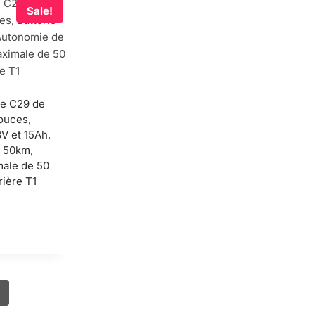
Sale!
ue C29 de
ouces,
8V et 15Ah,
 50km,
male de 50
rière T1
riginal
rice
urrent
as:
rice
 1,990.00.
s:
 1,379.00.