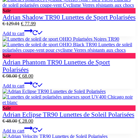
Product
Sale
on
Adrian Shadow TR90 Lunettes de Sport Polarisées
sale
Original
Current
€
129.01
€
77.99
price
price
Add to cart
was:
is:
€ 129.01.
€ 77.99.
Product
Sale
on
Adrian Phantom TR90 Lunettes de Sport
sale
Polarisées
Original
Current
€
98.00
€
68.00
price
price
Add to cart
was:
is:
€ 98.00.
€ 68.00.
Product
Sale
on
Adrian Eclipse TR90 Lunettes de Soleil Polarisées
sale
Original
Current
€
48.00
€
28.00
price
price
Add to cart
was:
is:
€ 48.00.
€ 28.00.