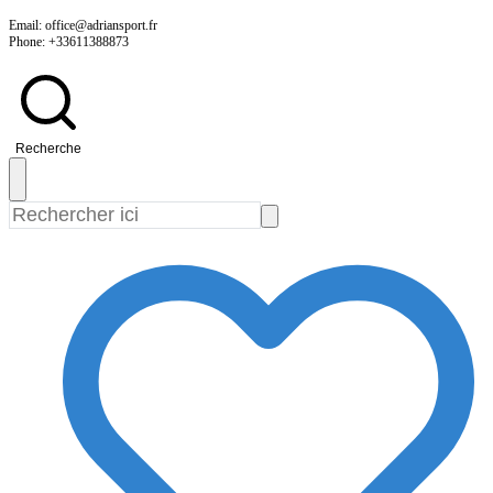
Skip
Email: office@adriansport.fr
Phone: +33611388873
to
content
Recherche