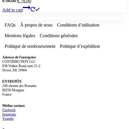
Original
Current
€
98.00
€
76.00
price
price
Add to cart
was:
is:
€ 98.00.
€ 76.00.
FAQs
À propos de nous
Conditions d’utilisation
Mentions légales
Conditions générales
Politique de remboursement
Politique d’expédition
Adresse de l'entreprise
CONTRIBUTION LLC
838 Walker Road,suite 21-2
Dover, DE 19904
ENTREPÔT:
248 chemin des Romains
06250 Mougins
France
Médias sociaux
Facebook
Instagram
Youtube