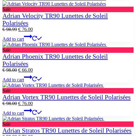
Product
Sale
on
Adrian Velocity TR90 Lunettes de Soleil
sale
Polarisées
Original
Current
€
98.99
€
76.00
price
price
Add to cart
was:
is:
€ 98.99.
€ 76.00.
Product
Sale
on
Adrian Phoenix TR90 Lunettes de Soleil
sale
Polarisées
Original
Current
€
98.00
€
66.00
price
price
Add to cart
was:
is:
€ 98.00.
€ 66.00.
Product
Sale
on
Adrian Vortex TR90 Lunettes de Soleil Polarisées
sale
Original
Current
€
98.00
€
76.00
price
price
Add to cart
was:
is:
€ 98.00.
€ 76.00.
Product
Sale
on
Adrian Stratos TR90 Lunettes de Soleil Polarisées
sale