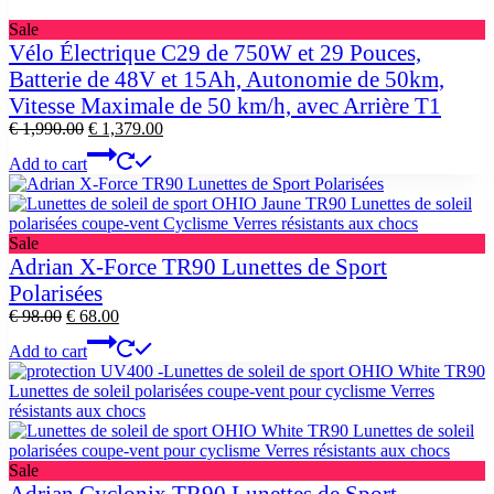
Product
Sale
on
Vélo Électrique C29 de 750W et 29 Pouces,
sale
Batterie de 48V et 15Ah, Autonomie de 50km,
Vitesse Maximale de 50 km/h, avec Arrière T1
Original
Current
€
1,990.00
€
1,379.00
price
price
Add to cart
was:
is:
€ 1,990.00.
€ 1,379.00.
Product
Sale
on
Adrian X-Force TR90 Lunettes de Sport
sale
Polarisées
Original
Current
€
98.00
€
68.00
price
price
Add to cart
was:
is:
€ 98.00.
€ 68.00.
Product
Sale
on
Adrian Cyclonix TR90 Lunettes de Sport