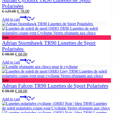
sale
Polarisées
Original
Current
€
129.00
€
78.00
price
price
Add to cart
was:
is:
€ 129.00.
€ 78.00.
Product
Sale
on
Adrian Stormhawk TR90 Lunettes de Sport
sale
Polarisées
Original
Current
€
98.00
€
68.00
price
price
Add to cart
was:
is:
€ 98.00.
€ 68.00.
Product
Sale
on
Adrian Falcon TR90 Lunettes de Sport Polarisées
sale
Original
Current
€
98.00
€
68.00
price
price
Add to cart
was:
is:
€ 98.00.
€ 68.00.