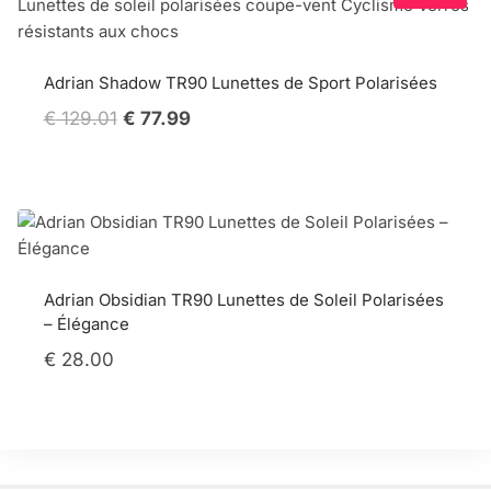
Adrian Shadow TR90 Lunettes de Sport Polarisées
Original
Current
€
129.01
€
77.99
price
price
was:
is:
€ 129.01.
€ 77.99.
Adrian Obsidian TR90 Lunettes de Soleil Polarisées
– Élégance
€
28.00