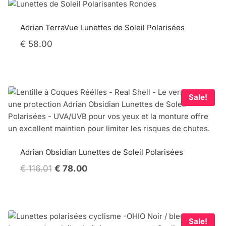
Adrian TerraVue Lunettes de Soleil Polarisées
€
58.00
Sale!
Adrian Obsidian Lunettes de Soleil Polarisées
Original
Current
€
116.01
€
78.00
price
price
was:
is:
€ 116.01.
€ 78.00.
Sale!