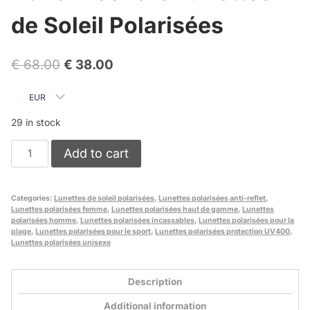
de Soleil Polarisées
Original
Current
€
68.00
€
38.00
price
price
was:
is:
29 in stock
€ 68.00.
€ 38.00.
Adrian
Add to cart
Iceflare
Lunettes
de
Categories:
Lunettes de soleil polarisées
,
Lunettes polarisées anti-reflet
,
Lunettes polarisées femme
,
Lunettes polarisées haut de gamme
,
Lunettes
Soleil
polarisées homme
,
Lunettes polarisées incassables
,
Lunettes polarisées pour la
Polarisées
plage
,
Lunettes polarisées pour le sport
,
Lunettes polarisées protection UV400
,
Lunettes polarisées unisexe
quantity
Description
Additional information