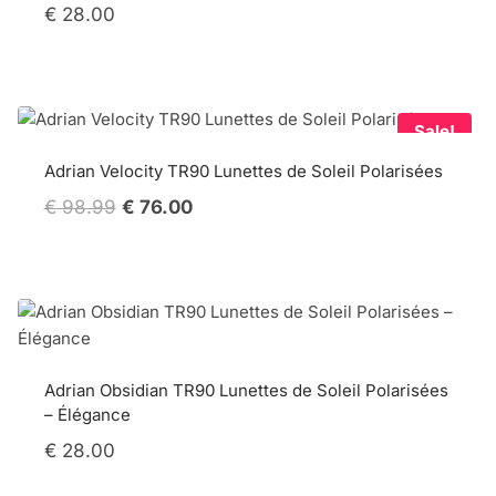
€
28.00
Sale!
Adrian Velocity TR90 Lunettes de Soleil Polarisées
Original
Current
€
98.99
€
76.00
price
price
was:
is:
€ 98.99.
€ 76.00.
Adrian Obsidian TR90 Lunettes de Soleil Polarisées
– Élégance
€
28.00