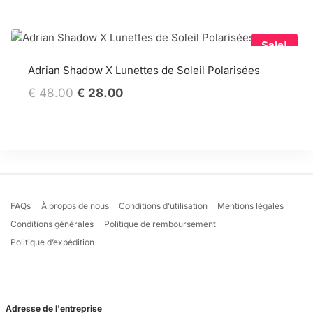
Sale!
Adrian Shadow X Lunettes de Soleil Polarisées
Original
Current
€
48.00
€
28.00
price
price
was:
is:
€ 48.00.
€ 28.00.
FAQs
À propos de nous
Conditions d’utilisation
Mentions légales
Conditions générales
Politique de remboursement
Politique d’expédition
Adresse de l'entreprise