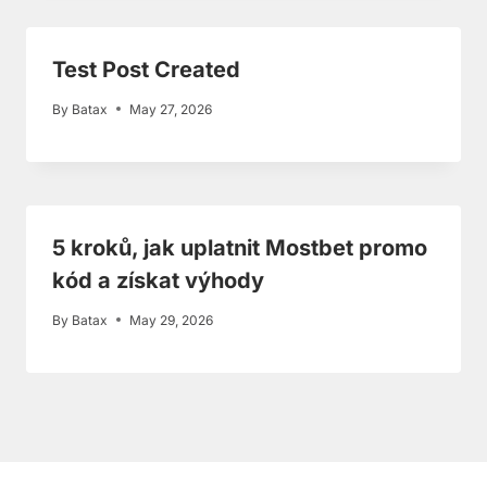
Test Post Created
By
Batax
May 27, 2026
5 kroků, jak uplatnit Mostbet promo
kód a získat výhody
By
Batax
May 29, 2026