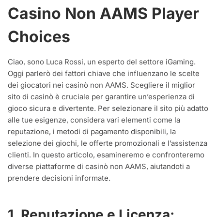
Casino Non AAMS Player
Choices
Ciao, sono Luca Rossi, un esperto del settore iGaming.
Oggi parlerò dei fattori chiave che influenzano le scelte
dei giocatori nei casinò non AAMS. Scegliere il miglior
sito di casinò è cruciale per garantire un’esperienza di
gioco sicura e divertente. Per selezionare il sito più adatto
alle tue esigenze, considera vari elementi come la
reputazione, i metodi di pagamento disponibili, la
selezione dei giochi, le offerte promozionali e l’assistenza
clienti. In questo articolo, esamineremo e confronteremo
diverse piattaforme di casinò non AAMS, aiutandoti a
prendere decisioni informate.
1. Reputazione e Licenza: