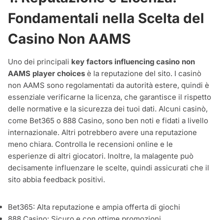
Fondamentali nella Scelta del
Casino Non AAMS
Uno dei principali
key factors influencing casino non
AAMS player choices
è la reputazione del sito. I casinò
non AAMS sono regolamentati da autorità estere, quindi è
essenziale verificarne la licenza, che garantisce il rispetto
delle normative e la sicurezza dei tuoi dati. Alcuni casinò,
come Bet365 o 888 Casino, sono ben noti e fidati a livello
internazionale. Altri potrebbero avere una reputazione
meno chiara. Controlla le recensioni online e le
esperienze di altri giocatori. Inoltre, la malagente può
decisamente influenzare le scelte, quindi assicurati che il
sito abbia feedback positivi.
Bet365: Alta reputazione e ampia offerta di giochi
888 Casino: Sicuro e con ottime promozioni