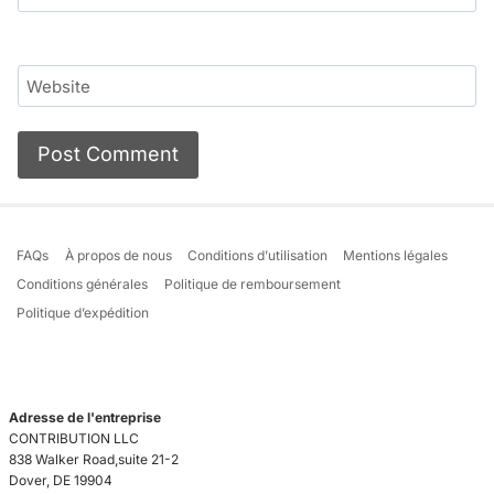
Website
FAQs
À propos de nous
Conditions d’utilisation
Mentions légales
Conditions générales
Politique de remboursement
Politique d’expédition
Adresse de l'entreprise
CONTRIBUTION LLC
838 Walker Road,suite 21-2
Dover, DE 19904