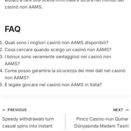
casinò non AAMS.
FAQ
Quali sono i migliori casinò non AAMS disponibili?
Cosa cercare quando scelgo un casinò non AAMS?
I bonus sono veramente vantaggiosi nei casinò non
AAMS?
Come posso garantire la sicurezza dei miei dati nei casinò
non AAMS?
È legale giocare nei casinò non AAMS in Italia?
Post
PREVIOUS
NEXT
Speedy withdrawals turn
Pinco Casino-nun Qumar
navigation
casual spins into instant
Dünyasında Mədəni Təsiri