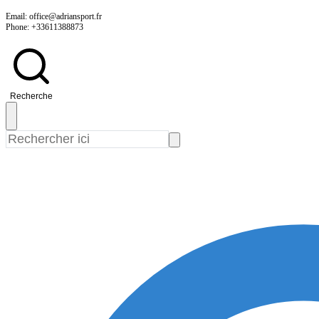
Skip
Email: office@adriansport.fr
Phone: +33611388873
to
content
Recherche