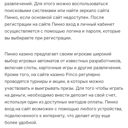
развлечений. Для этого можно воспользоваться
поисковыми системами или найти зеркало сайта
Пинко, если основной сайт недоступен. После
регистрации на сайте Пинко вход в личный кабинет
осуществляется с помощью логина и пароля, которые
вы выбираете при регистрации.
Пинко казино предлагает своим игрокам широкий
выбор игровых автоматов от известных разработчиков,
включая слоты, карточные игры и другие развлечения.
Кроме того, на сайте казино Pinco регулярно
проводятся турниры и акции, в которых можно
участвовать и выигрывать призы. Для того чтобы играть
на деньги, необходимо внести депозит на свой счет,
используя один из доступных методов оплаты. Пинко
вход на сайт возможен с помощью любого устройства,
подключенного к интернету, что делает игру еще
более удобной.