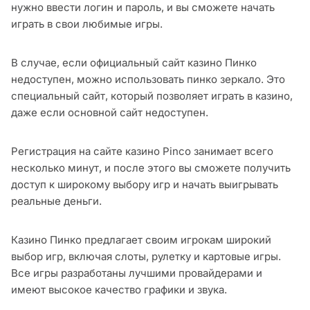
нужно ввести логин и пароль, и вы сможете начать
играть в свои любимые игры.
В случае, если официальный сайт казино Пинко
недоступен, можно использовать пинко зеркало. Это
специальный сайт, который позволяет играть в казино,
даже если основной сайт недоступен.
Регистрация на сайте казино Pinco занимает всего
несколько минут, и после этого вы сможете получить
доступ к широкому выбору игр и начать выигрывать
реальные деньги.
Казино Пинко предлагает своим игрокам широкий
выбор игр, включая слоты, рулетку и картовые игры.
Все игры разработаны лучшими провайдерами и
имеют высокое качество графики и звука.